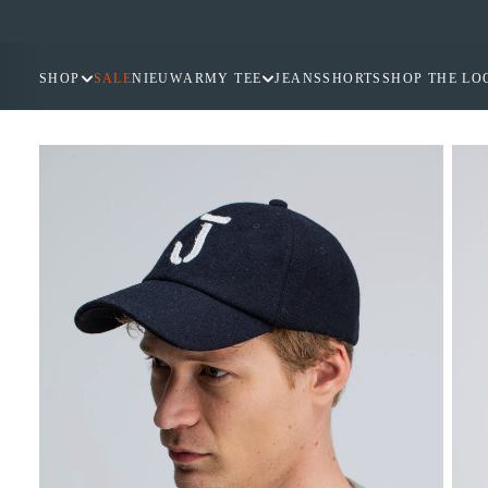
GA
NAAR
INHOUD
SHOP
SALE
NIEUW
ARMY TEE
JEANS
SHORTS
SHOP THE LO