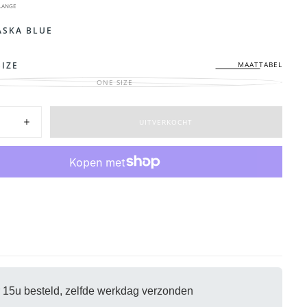
LANGE
ASKA BLUE
MAATTABEL
SIZE
ONE SIZE
VARIANT
UITVERKOCHT
OF
NIET
d
BESCHIKBAAR
UITVERKOCHT
eid
Hoeveelheid
verhogen
voor
Wool
Hook
Cap
|
Alaska
Blue
 15u besteld, zelfde werkdag verzonden