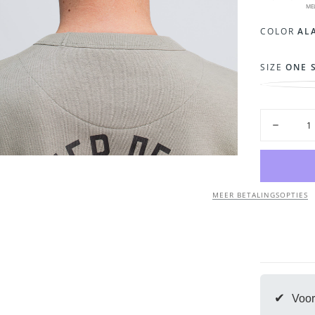
ME
COLOR
AL
SIZE
ONE 
Hoeveelhei
Hoeveelh
verlagen
voor
Wool
Hook
Cap
|
MEER BETALINGSOPTIES
Alaska
Blue
✔
Voor