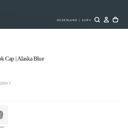
NEDERLAND | EUR
 Cap | Alaska Blue
e
529017
GREY