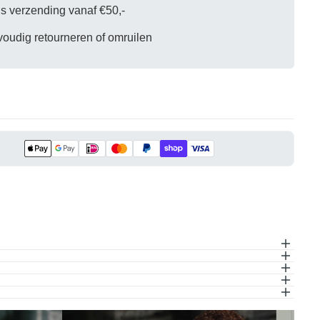
kelwagen is
is verzending vanaf €50,-
oudig retourneren of omruilen
eel leeg
oduct geselecteerd.