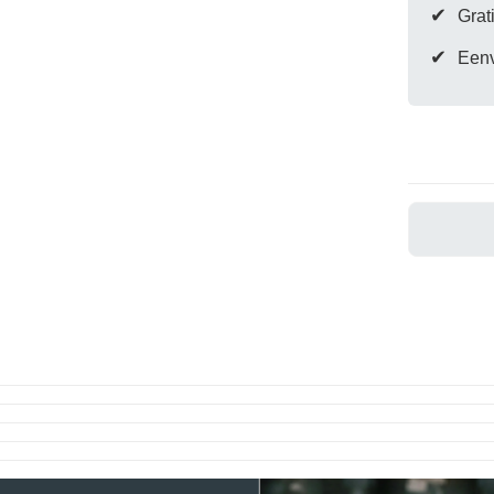
Snelle win
✔
Grat
✔
Eenv
moment
Er is nog geen pr