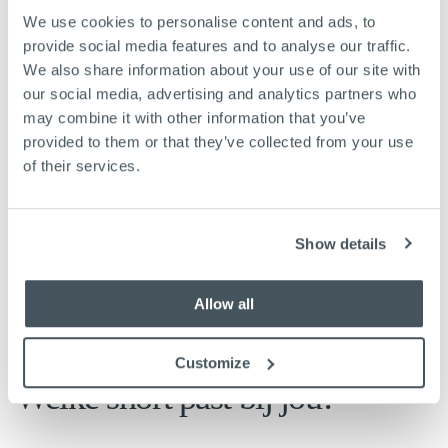
Shorts voor heren
We use cookies to personalise content and ads, to
provide social media features and to analyse our traffic.
Een goede short trek je aan zonder erbij na te denken.
We also share information about your use of our site with
Comfortabel tijdens warme dagen, verzorgd genoeg voor een
our social media, advertising and analytics partners who
lunch op het terras en tijdloos genoeg om iedere zomer
may combine it with other information that you’ve
opnieuw uit de kast te pakken.
provided to them or that they’ve collected from your use
of their services.
Bij Butcher of Blue ontwerpen we shorts die je seizoen na
seizoen wilt dragen. Gemaakt van hoogwaardige materialen,
met aandacht voor pasvorm, draagcomfort en kwaliteit die
lang meegaat.
Show details
Van chino shorts en denim shorts tot luchtige linnen en
functionele ripstop varianten. Wij ontwerpen iedere short om
Allow all
moeiteloos te combineren met een
Army Tee
,
polo
of
overshirt
.
Customize
Welke short past bij jou?