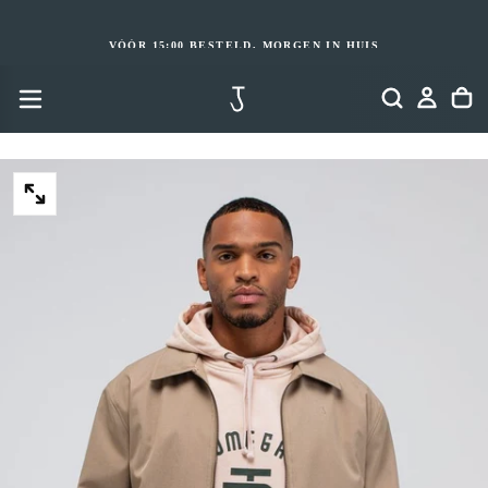
GA
NAAR
INHOUD
VÓÓR 15:00 BESTELD, MORGEN IN HUIS
OPEN
MEDIA
2
IN
MODAAL