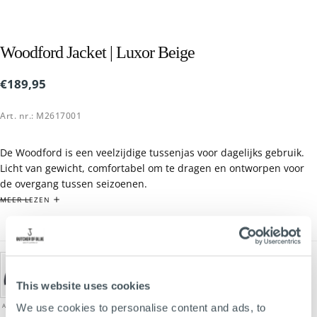
Woodford Jacket | Luxor Beige
€189,95
Reguliere
€189,95
prijs
Art. nr.: M2617001
De Woodford is een veelzijdige tussenjas voor dagelijks gebruik.
Licht van gewicht, comfortabel om te dragen en ontworpen voor
de overgang tussen seizoenen.
Een tijdloze jas die moeiteloos combineert met een T shirt, polo of
MEER LEZEN
knitwear en daarmee een vaste plek verdient in iedere garderobe.
Regular fit
Lichtgewicht tussenjas
Geschikt voor voorjaar en najaar
This website uses cookies
Functionele details
Kenmerkende Butcher of Blue afwerking
ALASKA BLUE
LUXOR BEIGE
We use cookies to personalise content and ads, to