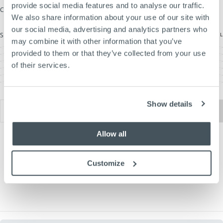
provide social media features and to analyse our traffic.
COLOR
LUXOR BEIGE
We also share information about your use of our site with
our social media, advertising and analytics partners who
MAATTABEL
SIZE
L
may combine it with other information that you’ve
S
VARIANT
provided to them or that they’ve collected from your use
UITVERKOCHT
M
VARIANT
OF
UITVERKOCHT
L
VARIANT
NIET
of their services.
OF
UITVERKOCHT
XL
BESCHIKBAAR
VARIANT
NIET
OF
UITVERKOCHT
XXL
BESCHIKBAAR
VARIANT
NIET
OF
UITVERKOCHT
XXXL
BESCHIKBAAR
VARIANT
NIET
OF
UITVERKOCHT
BESCHIKBAAR
NIET
OF
BESCHIKBAAR
NIET
Show details
Hoeveelheid
BESCHIKBAAR
UITVERKOCHT
Hoeveelheid
Hoeveelheid
verlagen
verhogen
voor
voor
Allow all
Woodford
Woodford
Jacket
Jacket
|
|
Luxor
Luxor
Customize
Beige
Beige