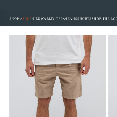
GA
NAAR
INHOUD
SHOP
SALE
NIEUW
ARMY TEE
JEANS
SHORTS
SHOP THE LO