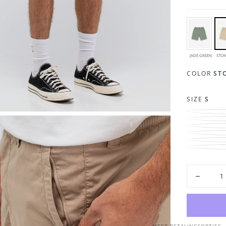
Samenste
Model is
JADE GREEN
STON
COLOR
ST
SIZE
S
Hoeveelhei
Hoeveelh
verlagen
voor
Tristan
Chino
Short
|