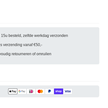
Stone
Beige
 15u besteld, zelfde werkdag verzonden
is verzending vanaf €50,-
oudig retourneren of omruilen
kelwagen is
eel leeg
oduct geselecteerd.