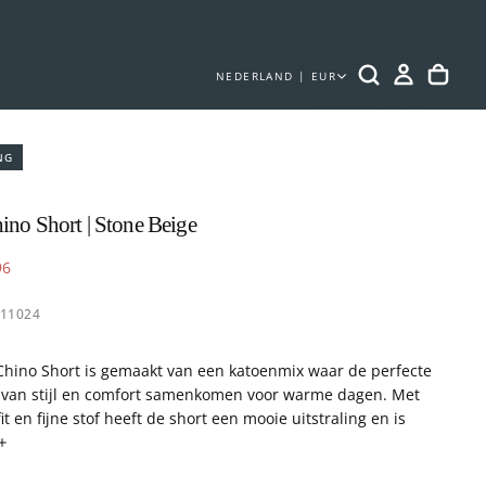
NEDERLAND | EUR
NG
hino Short | Stone Beige
rkoopprijs
96
611024
Chino Short is gemaakt van een katoenmix waar de perfecte
 van stijl en comfort samenkomen voor warme dagen. Met
t en fijne stof heeft de short een mooie uitstraling en is
or elke gelegenheid.
s en liefde gemaakt in Bangladesh