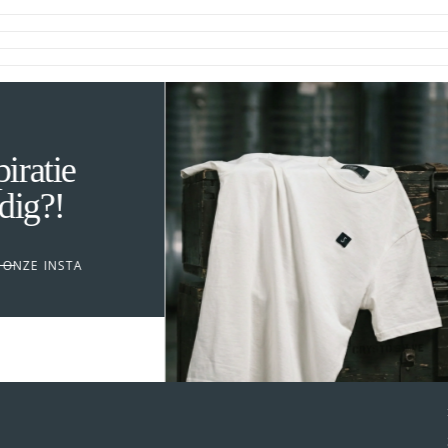
tie
?!
 INSTA