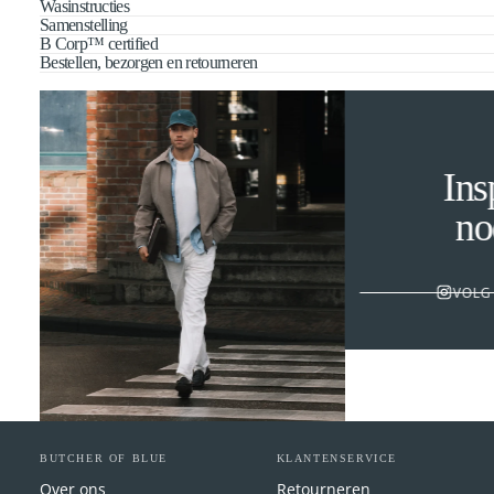
Wasinstructies
Samenstelling
B Corp™ certified
Bestellen, bezorgen en retourneren
Inspira
nodig
VOLG ONZE
BUTCHER OF BLUE
KLANTENSERVICE
Over ons
Retourneren