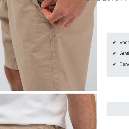
MEER BETALINGSOPTIES
Stone
Beige
✔
Voor
✔
Grat
✔
Eenv
Snelle win
moment
Er is nog geen pr