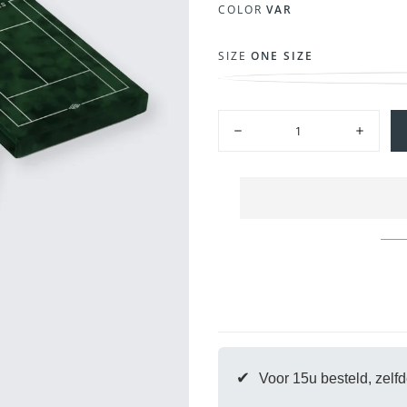
COLOR
VAR
SIZE
ONE SIZE
Hoeveelheid
Hoeveelheid
Hoeveelh
verlagen
verhogen
voor
voor
Paradise
Paradise
Courts
Courts
|
|
var
var
Snelle win
moment
✔
Voor 15u besteld, zel