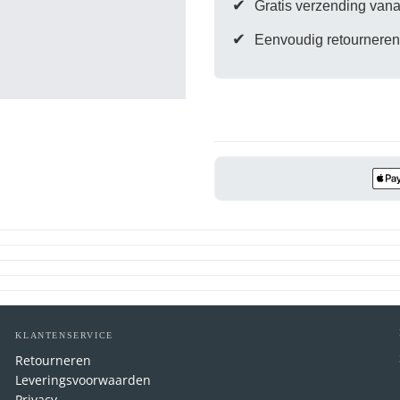
✔
Gratis verzending vana
✔
Eenvoudig retourneren
Er is nog geen pr
KLANTENSERVICE
Retourneren
Leveringsvoorwaarden
Privacy