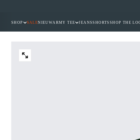
GA
NAAR
INHOUD
SHOP
SALE
NIEUW
ARMY TEE
JEANS
SHORTS
SHOP THE LO
OPEN
MEDIA
2
IN
MODAAL