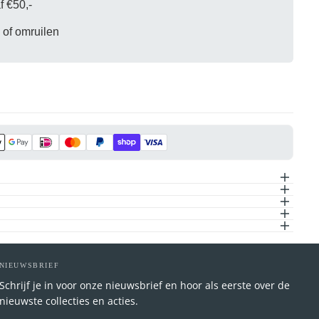
f €50,-
 of omruilen
oduct geselecteerd.
NIEUWSBRIEF
Schrijf je in voor onze nieuwsbrief en hoor als eerste over de
nieuwste collecties en acties.