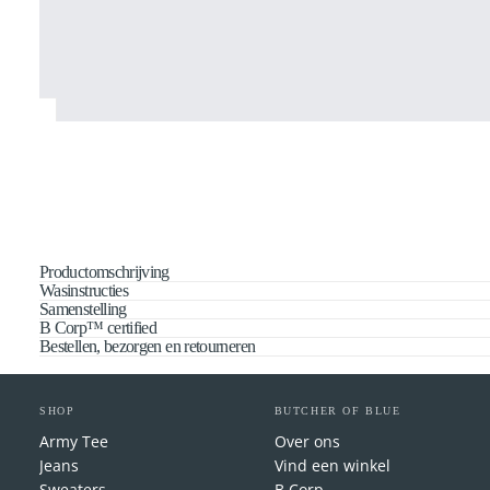
Productomschrijving
Wasinstructies
Samenstelling
B Corp™ certified
Bestellen, bezorgen en retourneren
SHOP
BUTCHER OF BLUE
Army Tee
Over ons
Jeans
Vind een winkel
Sweaters
B Corp