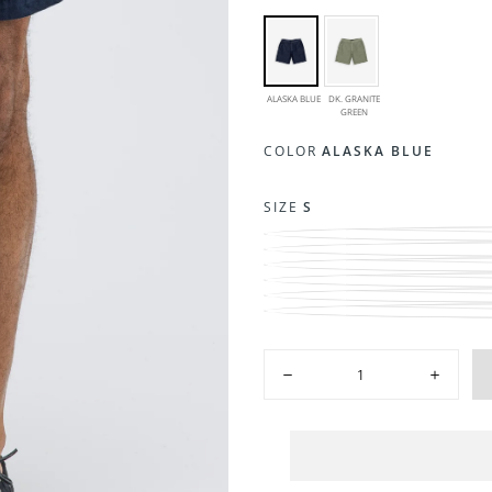
ALASKA BLUE
DK. GRANITE
GREEN
COLOR
ALASKA BLUE
SIZE
S
Hoeveelheid
Hoeveelheid
Hoeveelh
verlagen
verhogen
voor
voor
Loner
Loner
Snelle win
Linen
Linen
Short
Short
|
|