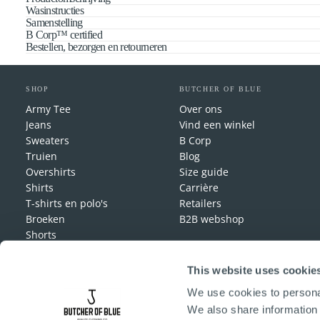
Wasinstructies
Samenstelling
B Corp™ certified
Bestellen, bezorgen en retourneren
SHOP
BUTCHER OF BLUE
Army Tee
Over ons
Jeans
Vind een winkel
Sweaters
B Corp
Truien
Blog
Overshirts
Size guide
Shirts
Carrière
T-shirts en polo's
Retailers
Broeken
B2B webshop
Shorts
Jassen
Accessories
This website uses cookie
Lounge Wear
We use cookies to personal
We also share information 