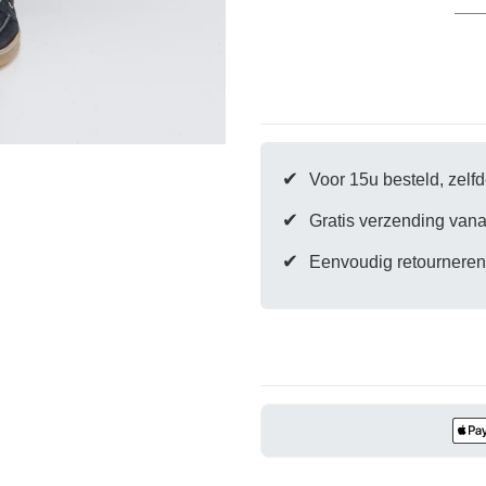
Alaska
Alaska
moment
Blue
Blue
Er is nog geen pr
✔
Voor 15u besteld, zel
✔
Gratis verzending vana
✔
Eenvoudig retourneren