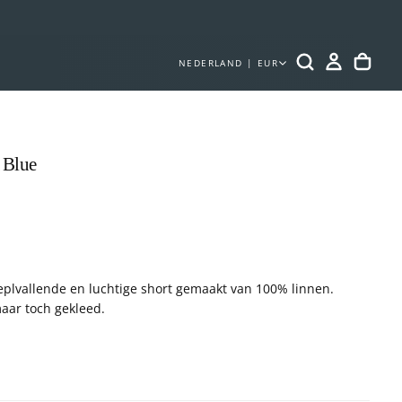
NEDERLAND | EUR
 Blue
OP
ME
4
IN
MO
eplvallende en luchtige short gemaakt van 100% linnen.
aar toch gekleed.
in Bangladesh
draagt maat L