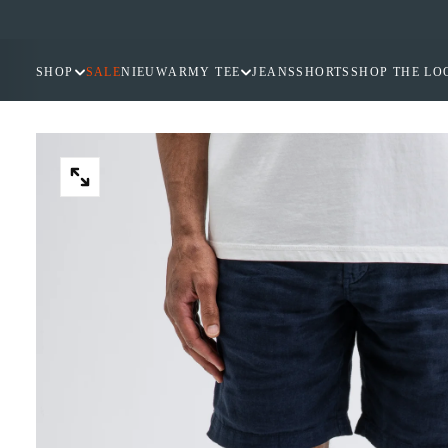
GA
NAAR
INHOUD
SHOP
SALE
NIEUW
ARMY TEE
JEANS
SHORTS
SHOP THE LO
OPEN
MEDIA
2
IN
MODAAL