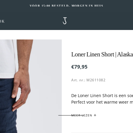
VÓÓR 15:00 BESTELD, MORGEN IN HUIS
OK
Loner Linen Short | Alaska
OPEN
MEDIA
€79,95
Reguliere
€79,95
3
prijs
IN
Art. nr.: M2611082
MODAAL
De Loner Linen Short is een so
Perfect voor het warme weer m
- Met trots en liefde gemaakt 
MEER LEZEN
- Samenstelling: 100% Linnen
- Model is 1,87 meter lang en 