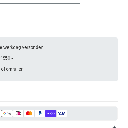
eel leeg
oduct geselecteerd.
fde werkdag verzonden
f €50,-
 of omruilen