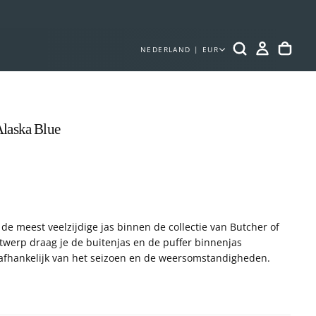
NEDERLAND | EUR
Alaska Blue
OP
ME
4
IN
MO
 de meest veelzijdige jas binnen de collectie van Butcher of
twerp draag je de buitenjas en de puffer binnenjas
 afhankelijk van het seizoen en de weersomstandigheden.
g tegen wind en regen, terwijl de uitneembare puffer zorgt
de dagen. Samen vormen ze een complete winterjas,
s een praktische tussenjas of lichte buitenlaag.