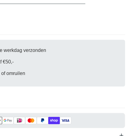
eel leeg
oduct geselecteerd.
fde werkdag verzonden
f €50,-
 of omruilen