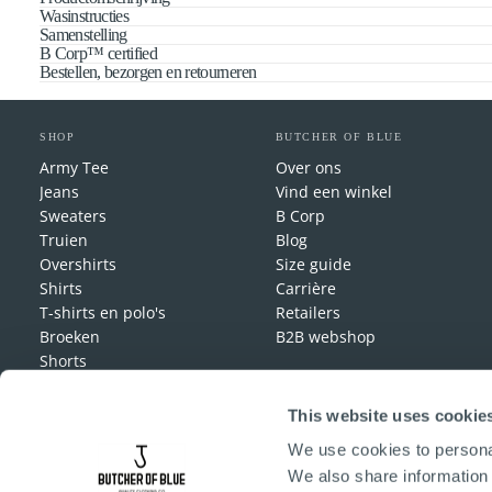
Wasinstructies
Samenstelling
B Corp™ certified
Bestellen, bezorgen en retourneren
SHOP
BUTCHER OF BLUE
Army Tee
Over ons
Jeans
Vind een winkel
Sweaters
B Corp
Truien
Blog
Overshirts
Size guide
Shirts
Carrière
T-shirts en polo's
Retailers
Broeken
B2B webshop
Shorts
Jassen
Accessories
This website uses cookie
Lounge Wear
We use cookies to personal
We also share information 