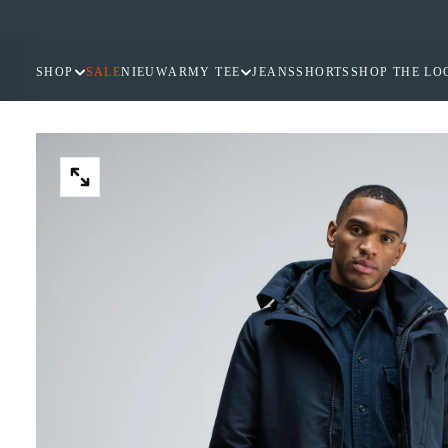
GA
NAAR
INHOUD
SHOP
SALE
NIEUW
ARMY TEE
JEANS
SHORTS
SHOP THE LO
OPEN
MEDIA
2
IN
MODAAL