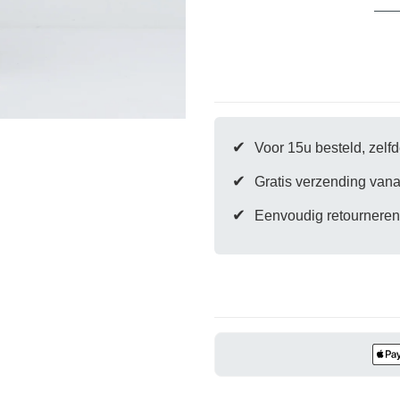
|
|
moment
Alaska
Alaska
Blue
Blue
Er is nog geen pr
✔
Voor 15u besteld, zel
✔
Gratis verzending vana
✔
Eenvoudig retourneren