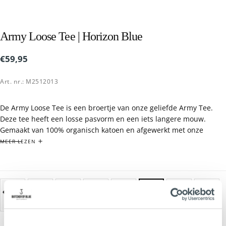
Army Loose Tee | Horizon Blue
€59,95
Reguliere
€59,95
prijs
Art. nr.: M2512013
De Army Loose Tee is een broertje van onze geliefde Army Tee.
Deze tee heeft een losse pasvorm en een iets langere mouw.
Gemaakt van 100% organisch katoen en afgewerkt met onze
bekende logo badge. Dit keer wel ton-sur-ton.
MEER LEZEN
Loose Fit.
Ons model is 1,87 m en draagt maar L.
Gemaakt in Bangladesh.
100% organisch katoen.
Verkrijgbaar in meerdere kleuren.
MONTEGO
MOCHA
OFF WHITE
AUSTIN
SPECTRA PINK
HORIZON
IRIS GREEN
ALASKA BLUE
Dit kledingstuk is gemaakt van 100% organisch katoen, geteeld
BLACK
BROWN
YELLOW
BLUE