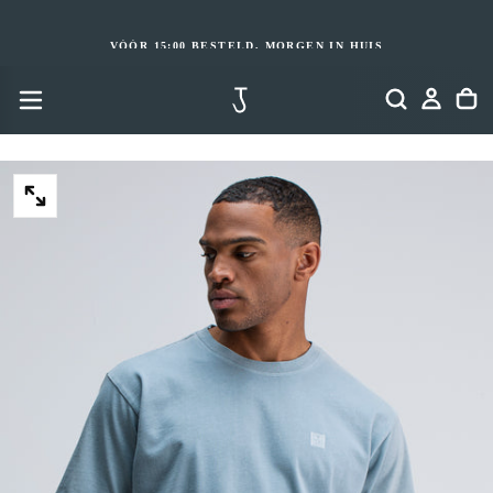
GA
NAAR
INHOUD
VÓÓR 15:00 BESTELD, MORGEN IN HUIS
OPEN
MEDIA
2
IN
MODAAL