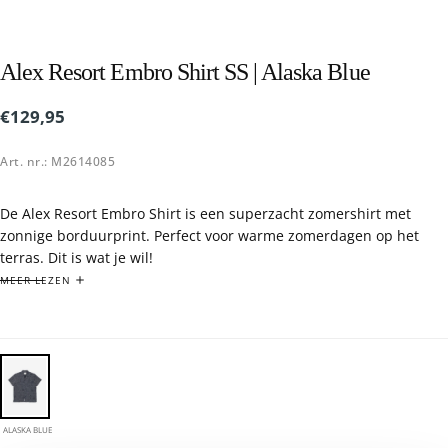
Alex Resort Embro Shirt SS | Alaska Blue
€129,95
Reguliere
€129,95
prijs
Art. nr.: M2614085
De Alex Resort Embro Shirt is een superzacht zomershirt met
zonnige borduurprint. Perfect voor warme zomerdagen op het
terras. Dit is wat je wil!
Maak de look helemaal af met de bijpassende Alex Embro Short.
MEER LEZEN
- Normale pasvorm.
- Ons model is 1,87 m en draagt maat L.
ALASKA BLUE