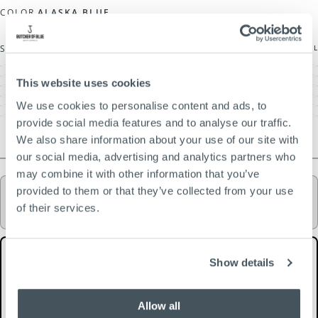
COLOR
ALASKA BLUE
MAATTABEL
SIZE
S
S
VARIANT
UITVERKOCHT
M
VARIANT
This website uses cookies
OF
UITVERKOCHT
L
VARIANT
NIET
OF
UITVERKOCHT
XL
BESCHIKBAAR
VARIANT
NIET
OF
We use cookies to personalise content and ads, to
UITVERKOCHT
XXL
BESCHIKBAAR
VARIANT
NIET
OF
UITVERKOCHT
XXXL
BESCHIKBAAR
VARIANT
NIET
provide social media features and to analyse our traffic.
OF
UITVERKOCHT
BESCHIKBAAR
NIET
OF
BESCHIKBAAR
We also share information about your use of our site with
NIET
BESCHIKBAAR
our social media, advertising and analytics partners who
Maak je outfit compleet
may combine it with other information that you’ve
Alex Resort Embro Shirt SS |
provided to them or that they’ve collected from your use
€129,95
of their services.
Alaska Blue
Maak je outfit compleet
€229,90
Show details
Allow all