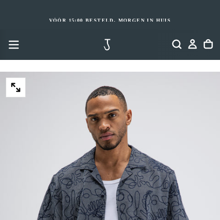
GA
NAAR
INHOUD
VÓÓR 15:00 BESTELD, MORGEN IN HUIS
OPEN
MEDIA
2
IN
MODAAL