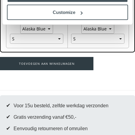
Alex Resort Embro Shirt SS
Alex Embro Short | Alaska
Customize
| Alaska Blue
Blue
€129,95
€99,95
TOEVOEGEN AAN WINKELWAGEN
✔
Voor 15u besteld, zelfde werkdag verzonden
✔
Gratis verzending vanaf €50,-
✔
Eenvoudig retourneren of omruilen