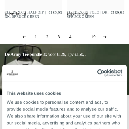
€139,95
REGULIERE
€139,95
REGULIER
€139,95
€139,95
CLIFDEN CO HALF ZIP |
CLIFDEN CO POLO | DK.
Uitverkocht
Uitverkocht
PRIJS
PRIJS
DK. SPRUCE GREEN
SPRUCE GREEN
1
2
3
4
…
19
De Army Tee bundle
3x voor €129,- ipv €150,-.
Onze Army Tee is niet zomaar een T-shirt. Het is gemaakt
van duurzaam stevig katoen dat jarenlang meegaat, zonder
in te leveren op comfort. Verkrijgbaar met én zonder logo, in
short en longsleeve. Ook verkrijgbaar in loose fit!
This website uses cookies
We use cookies to personalise content and ads, to
provide social media features and to analyse our traffic.
Heren kleding van
We also share information about your use of our site with
our social media, advertising and analytics partners who