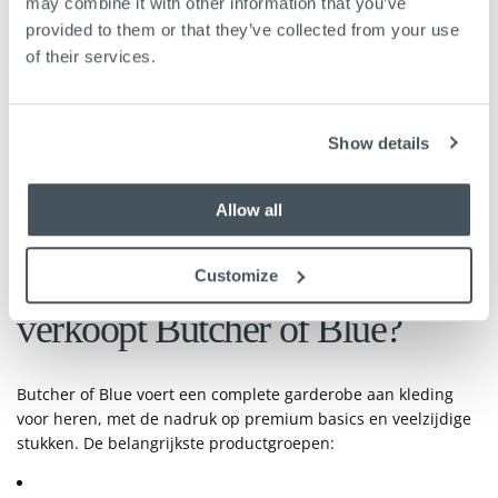
Butcher of Blue
may combine it with other information that you’ve
provided to them or that they’ve collected from your use
of their services.
Heren kleding van Butcher of Blue draait om één ding:
kleding die lang meegaat. Van de iconische Army Tee van 300
gram biologisch katoen tot denim met karakter en linnen
Show details
overhemden voor de zomer. Elk stuk is gemaakt om dagelijks
te dragen, seizoen na seizoen. Deze pagina helpt je kiezen
welke stijl bij je past, waar de kwaliteit vandaan komt en waar
Allow all
je Butcher of Blue koopt.
Customize
Wat voor heren kleding
verkoopt Butcher of Blue?
Butcher of Blue voert een complete garderobe aan kleding
voor heren, met de nadruk op premium basics en veelzijdige
stukken. De belangrijkste productgroepen: