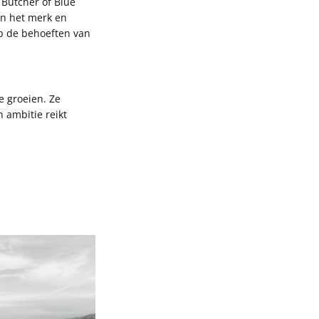
 Butcher of Blue
an het merk en
op de behoeften van
e groeien. Ze
 ambitie reikt