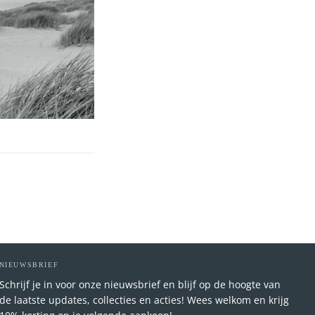
NIEUWSBRIEF
Schrijf je in voor onze nieuwsbrief en blijf op de hoogte van
de laatste updates, collecties en acties! Wees welkom en krijg