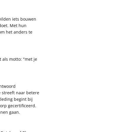
wilden iets bouwen
doet. Met hun
om het anders te
 als motto: "met je
kelwagen is
eel leeg
antwoord
streeft naar betere
eding begint bij
rp gecertificeerd.
nnen gaan.
oduct geselecteerd.