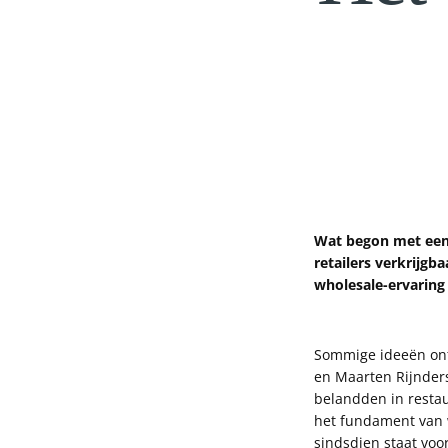
Wat begon met een 
retailers verkrijgb
wholesale-ervaring 
Sommige ideeën onts
en Maarten Rijnders
belandden in restau
het fundament van w
sindsdien staat voor