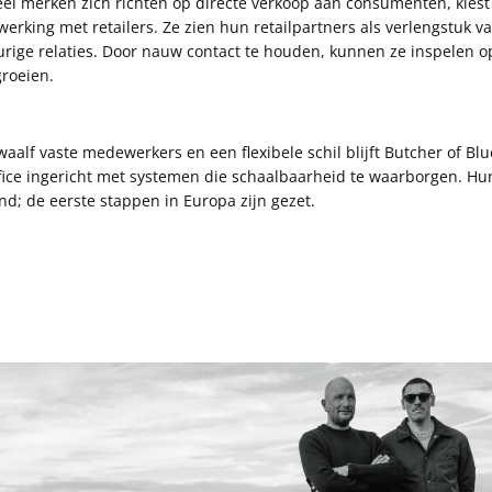
veel merken zich richten op directe verkoop aan consumenten, kiest
rking met retailers. Ze zien hun retailpartners als verlengstuk v
urige relaties. Door nauw contact te houden, kunnen ze inspelen 
roeien.
aalf vaste medewerkers en een flexibele schil blijft Butcher of Blu
ce ingericht met systemen die schaalbaarheid te waarborgen. Hun
d; de eerste stappen in Europa zijn gezet.