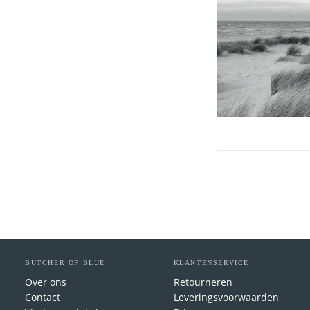
BUTCHER OF BLUE
KLANTENSERVICE
Over ons
Retourneren
Contact
Leveringsvoorwaarden