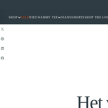
GA
NAAR
INHOUD
SHOP
SALE
NIEUW
ARMY TEE
JEANS
SHORTS
SHOP THE LO
Het 