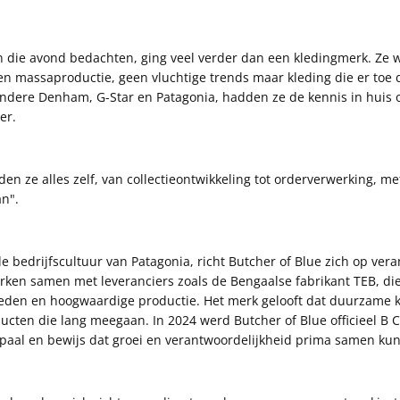
 die avond bedachten, ging veel verder dan een kledingmerk. Ze 
n massaproductie, geen vluchtige trends maar kleding die er toe 
andere Denham, G-Star en Patagonia, hadden ze de kennis in huis 
er.
en ze alles zelf, van collectieontwikkeling tot orderverwerking, met
Snelle win
an".
moment
e bedrijfscultuur van Patagonia, richt Butcher of Blue zich op ver
en samen met leveranciers zoals de Bengaalse fabrikant TEB, die 
den en hoogwaardige productie. Het merk gelooft dat duurzame kl
cten die lang meegaan. In 2024 werd Butcher of Blue officieel B Co
lpaal en bewijs dat groei en verantwoordelijkheid prima samen ku
Er is nog geen pr