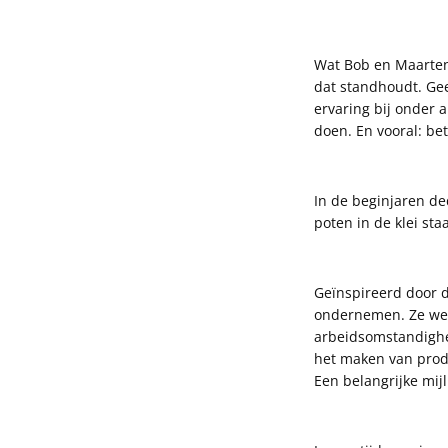
Wat Bob en Maarten
dat standhoudt. Gee
ervaring bij onder 
doen. En vooral: bet
In de beginjaren ded
poten in de klei sta
Geïnspireerd door d
ondernemen. Ze werk
arbeidsomstandighe
het maken van produ
Een belangrijke mij