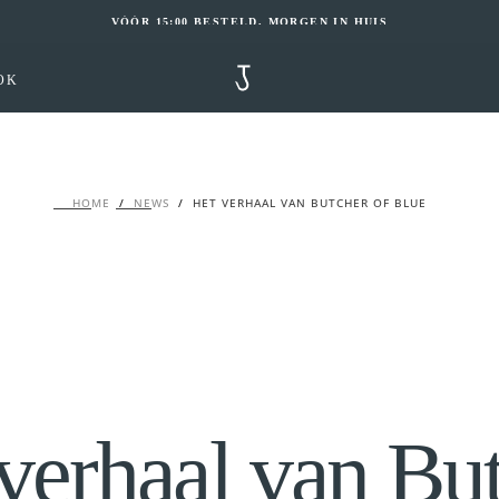
VÓÓR 15:00 BESTELD, MORGEN IN HUIS
OK
HOME
/
NEWS
/
HET VERHAAL VAN BUTCHER OF BLUE
verhaal van Bu