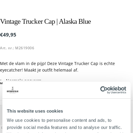
Vintage Trucker Cap | Alaska Blue
€49,95
Reguliere
€49,95
prijs
Art. nr.: M2619006
Met de vlam in de pijp! Deze Vintage Trucker Cap is echte
eyecatcher! Maakt je outfit helemaal af.
Normale pasvorm
MEER LEZEN
One size fits all
This website uses cookies
We use cookies to personalise content and ads, to
provide social media features and to analyse our traffic.
DK. GRANITE
ALASKA BLUE
GREEN