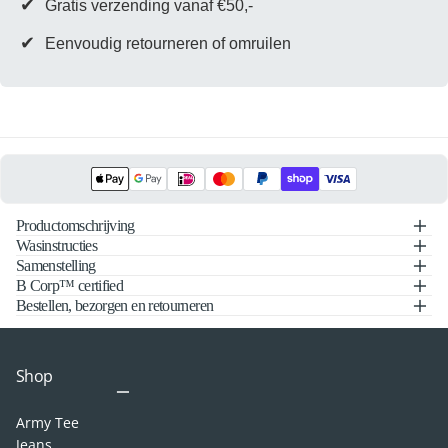
✔
Gratis verzending vanaf €50,-
✔
Eenvoudig retourneren of omruilen
Productomschrijving
Wasinstructies
Samenstelling
B Corp™ certified
Bestellen, bezorgen en retourneren
Shop
Army Tee
Jeans