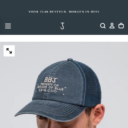
GA
NAAR
INHOUD
VÓÓR 15:00 BESTELD, MORGEN IN HUIS
OPEN
MEDIA
2
IN
MODAAL