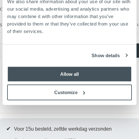
We also share information about your use of our site with
our social media, advertising and analytics partners who
COLOR
ALASKA BLUE
may combine it with other information that you’ve
provided to them or that they’ve collected from your use
MAATTABEL
SIZE
ONE SIZE
of their services.
ONE SIZE
VARIANT
UITVERKOCHT
OF
NIET
Hoeveelheid
BESCHIKBAAR
TOEVOEGEN AAN WINKELWAGEN
Hoeveelheid
Hoeveelheid
Show details
verlagen
verhogen
voor
voor
Vintage
Vintage
Trucker
Trucker
Allow all
Cap
Cap
|
|
Alaska
Alaska
Blue
Blue
Customize
✔
Voor 15u besteld, zelfde werkdag verzonden