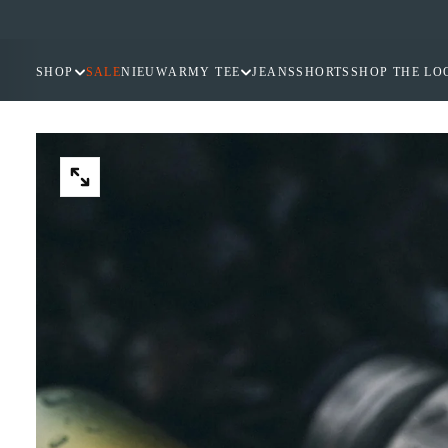
GA
NAAR
INHOUD
SHOP
SALE
NIEUW
ARMY TEE
JEANS
SHORTS
SHOP THE LO
OPEN
MEDIA
2
IN
MODAAL