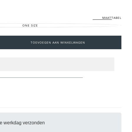
MAATTABEL
ONE SIZE
VARIANT
UITVERKOCHT
OF
NIET
BESCHIKBAAR
TOEVOEGEN AAN WINKELWAGEN
eid
kelwagen is
eel leeg
fde werkdag verzonden