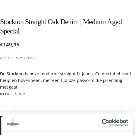
Stockton Straight Oak Denim | Medium Aged
Special
€149,95
Reguliere
€149,95
prijs
Art. nr.: M2521017
De Stockton is onze moderne straight fit jeans. Comfortabel rond
heup en bovenbeen, met een tijdloze pasvorm die jarenlang
meegaat.
De Oak Denim Medium Aged wash geeft deze uitvoering een rijke
MEER LEZEN
denim uitstraling die moeiteloos combineert met iedere
garderobe. Gemaakt van 100% katoen en afgewerkt met
kenmerkende Butcher of Blue details.
Straight fit
100% katoen