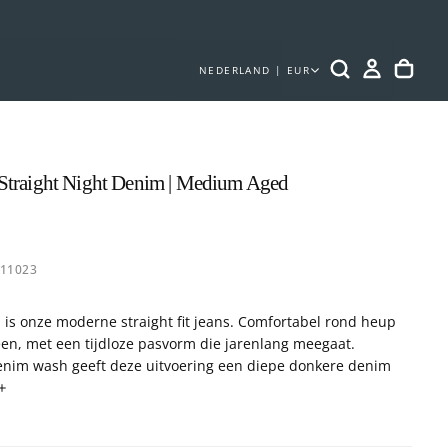
NEDERLAND | EUR
Straight Night Denim | Medium Aged
e
611023
 is onze moderne straight fit jeans. Comfortabel rond heup
en, met een tijdloze pasvorm die jarenlang meegaat.
enim wash geeft deze uitvoering een diepe donkere denim
 die moeiteloos combineert met iedere garderobe. Gemaakt
atoen en afgewerkt met kenmerkende Butcher of Blue