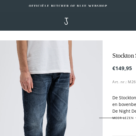
OFFICIËLE BUTCHER OF BLUE WEBSHOP
Stockton 
€149,95
Regulier
€149,95
prijs
Art. nr.: M2
De Stockton
en bovenbe
De Night D
uitstraling
MEER LEZEN
van 100% k
details.