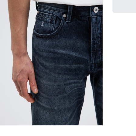
Snelle win
moment
Er is nog geen pr