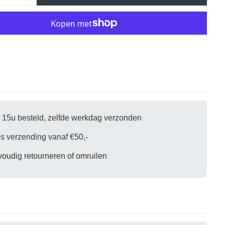
verhogen
voor
Stockton
Straight
Night
Denim
|
Medium
Aged
 15u besteld, zelfde werkdag verzonden
is verzending vanaf €50,-
oudig retourneren of omruilen