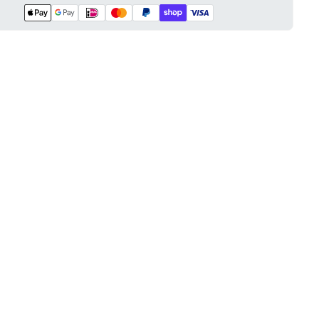
kelwagen is
eel leeg
oduct geselecteerd.