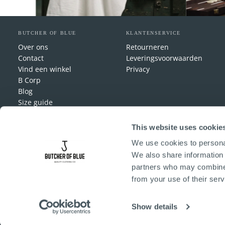
BUTCHER OF BLUE
KLANTENSERVICE
Over ons
Retourneren
Contact
Leveringsvoorwaarden
Vind een winkel
Privacy
B Corp
Blog
Size guide
Carrière
Retailers
This website uses cookie
B2B webshop
We use cookies to personal
We also share information 
partners who may combine i
from your use of their serv
Show details