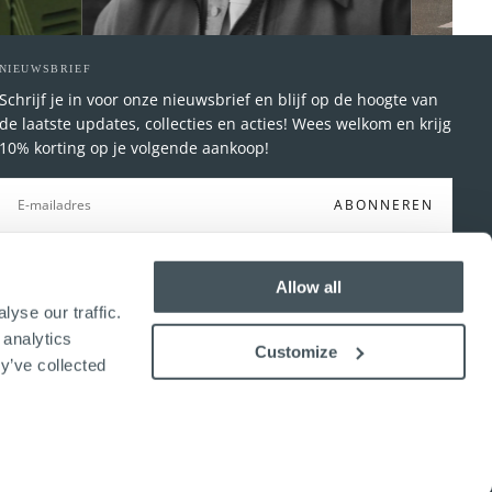
NIEUWSBRIEF
Schrijf je in voor onze nieuwsbrief en blijf op de hoogte van
de laatste updates, collecties en acties! Wees welkom en krijg
10% korting op je volgende aankoop!
E-
MAIL
ABONNEREN
Allow all
yse our traffic.
 analytics
Customize
y’ve collected