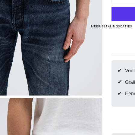
verlagen
voor
Stockton
Straight
Night
Denim
MEER BETALINGSOPTIES
|
Medium
Aged
✔
Voor
✔
Grat
✔
Eenv