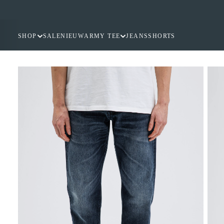
GA
NAAR
INHOUD
SHOP
SALE
NIEUW
ARMY TEE
JEANS
SHORTS