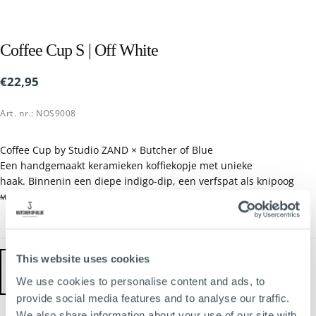
Coffee Cup S | Off White
€22,95
Reguliere
€22,95
prijs
Art. nr.: NOS9008
Coffee Cup by Studio ZAND × Butcher of Blue
Een handgemaakt keramieken koffiekopje met unieke
haak. Binnenin een diepe indigo-dip, een verfspat als knipoog
naar ons denim-DNA. Elk exemplaar is anders. Perfect voor je
MEER LEZEN
ochtendritueel of als opvallend cadeau.
- Handgemaakt in Amersfoort
- Indigo-dip aan de binnenkant
This website uses cookies
- Geschikt voor espresso, koffie of thee
We use cookies to personalise content and ads, to
- Vaatwasmachinebestendig (maar handwas blijft mooier)
provide social media features and to analyse our traffic.
OFF WHITE
We also share information about your use of our site with