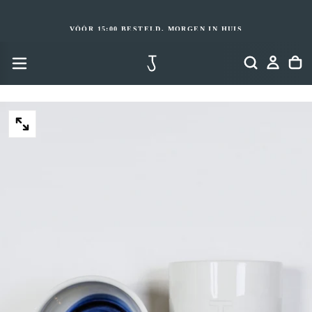
GA
NAAR
INHOUD
VÓÓR 15:00 BESTELD, MORGEN IN HUIS
OPEN
MEDIA
2
IN
MODAAL