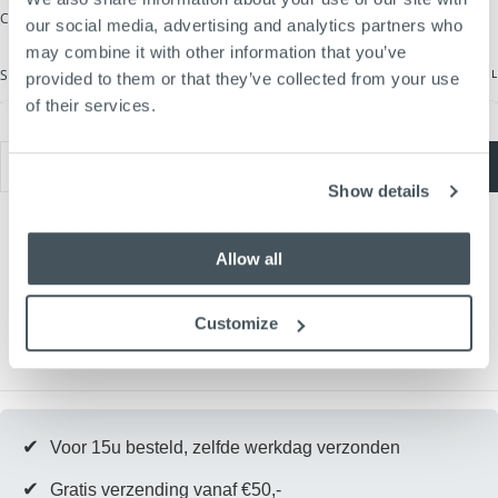
Ook verkrijgbaar als kaars.
Klik hier voor de productpagina.
COLOR
OFF WHITE
our social media, advertising and analytics partners who
may combine it with other information that you’ve
MAATTABEL
SIZE
ONE SIZE
provided to them or that they’ve collected from your use
ONE SIZE
of their services.
VARIANT
UITVERKOCHT
OF
NIET
Hoeveelheid
BESCHIKBAAR
TOEVOEGEN AAN WINKELWAGEN
Hoeveelheid
Hoeveelheid
Show details
verlagen
verhogen
voor
voor
Coffee
Coffee
Cup
Cup
Allow all
S
S
|
|
Off
Off
White
White
Customize
✔
Voor 15u besteld, zelfde werkdag verzonden
✔
Gratis verzending vanaf €50,-