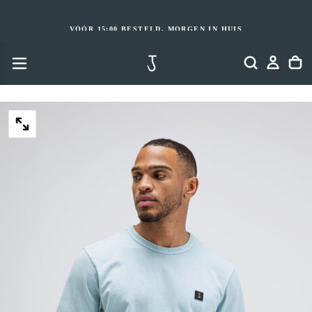
GA
NAAR
INHOUD
VÓÓR 15:00 BESTELD, MORGEN IN HUIS
OPEN
MEDIA
2
IN
MODAAL