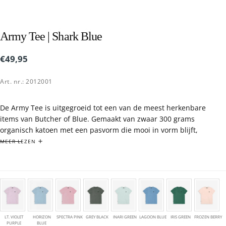
Army Tee | Shark Blue
€49,95
Reguliere
€49,95
prijs
Art. nr.: 2012001
De Army Tee is uitgegroeid tot een van de meest herkenbare
items van Butcher of Blue. Gemaakt van zwaar 300 grams
organisch katoen met een pasvorm die mooi in vorm blijft,
wasbeurt na wasbeurt.
MEER LEZEN
De stof geeft het shirt zijn karakter: stevig, comfortabel en
gemaakt om lang mee te gaan. Dankzij de garment dye
behandeling ontwikkelt iedere Army Tee bovendien een eigen
uitstraling die met de tijd alleen maar mooier wordt.
Afgewerkt met onze kenmerkende hook badge. Het T shirt waar je
steeds opnieuw naar grijpt. Niet omdat het opvalt, maar omdat
het altijd werkt.
LT. VIOLET
HORIZON
SPECTRA PINK
GREY BLACK
INARI GREEN
LAGOON BLUE
IRIS GREEN
FROZEN BERRY
PURPLE
BLUE