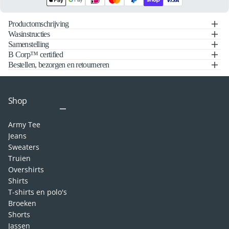
Productomschrijving
Wasinstructies
Samenstelling
B Corp™ certified
Bestellen, bezorgen en retourneren
Shop
Army Tee
Jeans
Sweaters
Truien
Overshirts
Shirts
T-shirts en polo's
Broeken
Shorts
Jassen