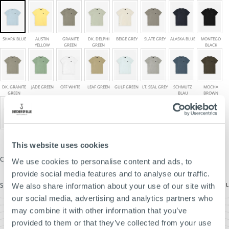
Regular/loose fit
300 grams organisch katoen
Garment dyed
SHARK BLUE
AUSTIN
GRANITE
DK. DELPHI
BEIGE GREY
SLATE GREY
ALASKA BLUE
MONTEGO
Kenmerkende hook badge
YELLOW
GREEN
GREEN
BLACK
Verkrijgbaar in diverse kleuren
Heb je er drie in je winkelwagen? Dan betaal je €129 in plaats van
€150.
DK. GRANITE
JADE GREEN
OFF WHITE
LEAF GREEN
GULF GREEN
LT. SEAL GREY
SCHMUTZ
MOCHA
GREEN
BLAU
BROWN
Waarom klanten terugkomen voor de Army Tee?
300 grams heavyweight katoen
GREY
SEAL GREY
CONDA GREEN
FLAMINGO
Behoudt zijn vorm
MELANGE
PINK
This website uses cookies
Het hele jaar draagbaar
COLOR
SHARK BLUE
Meer dan 20 kleuren
We use cookies to personalise content and ads, to
Bundelvoordeel: 3 voor €129
provide social media features and to analyse our traffic.
MAATTABEL
SIZE
S
We also share information about your use of our site with
our social media, advertising and analytics partners who
S
VARIANT
UITVERKOCHT
M
VARIANT
may combine it with other information that you’ve
OF
UITVERKOCHT
L
VARIANT
NIET
OF
UITVERKOCHT
XL
BESCHIKBAAR
VARIANT
provided to them or that they’ve collected from your use
NIET
OF
UITVERKOCHT
XXL
BESCHIKBAAR
VARIANT