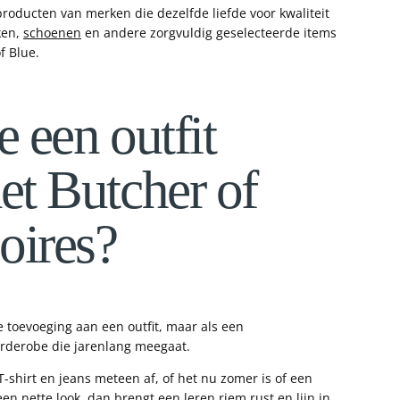
 producten van merken die dezelfde liefde voor kwaliteit
ken,
schoenen
en andere zorgvuldig geselecteerde items
f Blue.
 een outfit
et Butcher of
oires?
te toevoeging aan een outfit, maar als een
rderobe die jarenlang meegaat.
T-shirt en jeans meteen af, of het nu zomer is of een
en nette look, dan brengt een leren riem rust en lijn in