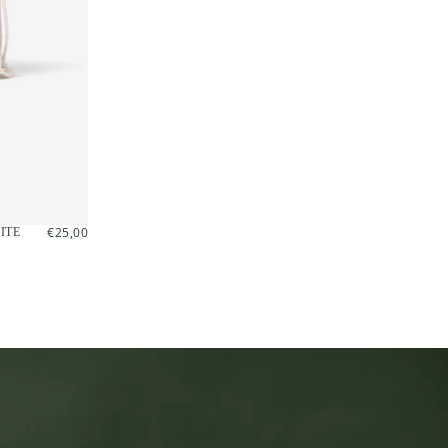
€25,00
REGULIERE
€25,00
ITE
PRIJS