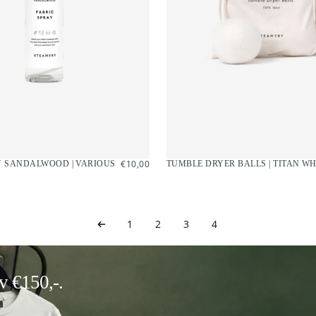
€10,00
REGULIERE
€10,00
Y SANDALWOOD | VARIOUS
TUMBLE DRYER BALLS | TITAN WH
PRIJS
1
2
3
4
v €150,-.