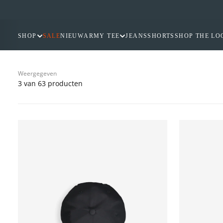
GA
NAAR
INHOUD
SHOP
SALE
NIEUW
ARMY TEE
JEANS
SHORTS
SHOP THE LO
Weergegeven
3 van 63 producten