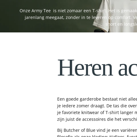
Onze Army Tee is niet zomaar een T-shirt. Het is gemaa
jarenlang meegaat, zonder in te leveren op comfort. Ve
short en longsle
Heren ac
Een goede garderobe bestaat niet allee
je iedere zomer draagt. De tas die ov
je favoriete knitwear of T-shirt langer
zijn juist de accessoires die het versc
Bij Butcher of Blue vind je een variëre
filosofie als onze kleding: tijdloos, f