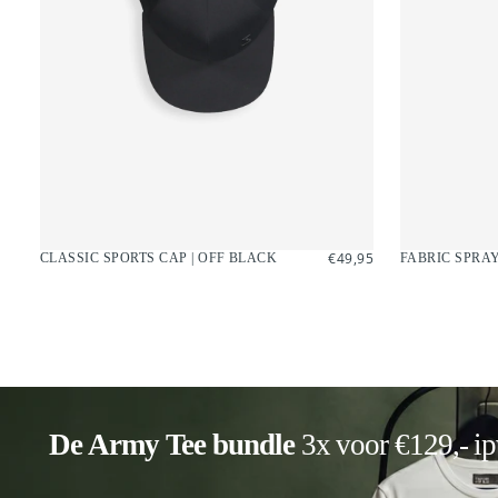
€49,95
REGULIERE
€49,95
FABRIC SPRA
CLASSIC SPORTS CAP | OFF BLACK
PRIJS
De Army Tee bundle
3x voor €129,- ip