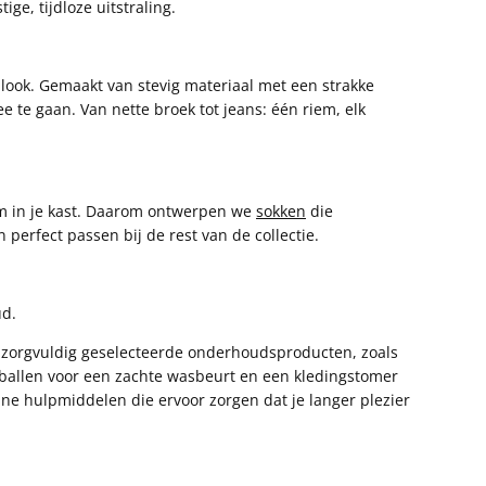
ge, tijdloze uitstraling.
e look. Gemaakt van stevig materiaal met een strakke
Snelle win
 te gaan. Van nette broek tot jeans: één riem, elk
moment
m in je kast. Daarom ontwerpen we
sokken
die
n perfect passen bij de rest van de collectie.
Er is nog geen pr
ud.
k zorgvuldig geselecteerde onderhoudsproducten, zoals
ballen voor een zachte wasbeurt en een kledingstomer
eine hulpmiddelen die ervoor zorgen dat je langer plezier