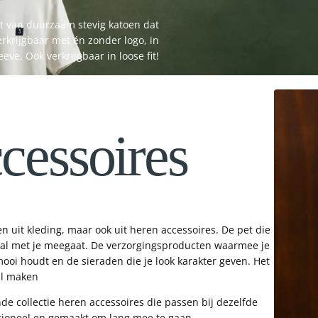
kt van duurzaam stevig katoen dat
rkrijgbaar met én zonder logo, in
eve. Ook verkrijgbaar in loose fit!
cessoires
n uit kleding, maar ook uit heren accessoires. De pet die
eral met je meegaat. De verzorgingsproducten waarmee je
 mooi houdt en de sieraden die je look karakter geven. Het
hil maken
nde collectie heren accessoires die passen bij dezelfde
unctioneel en gemaakt om lang mee te gaan.