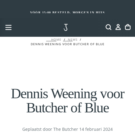
GA
NAAR
INHOUD
VÓÓR 15:00 BESTELD, MORGEN IN HUIS
HOME
/
NEWS
/
DENNIS WEENING VOOR BUTCHER OF BLUE
Dennis Weening voor
Butcher of Blue
Geplaatst door The Butcher
14 februari 2024